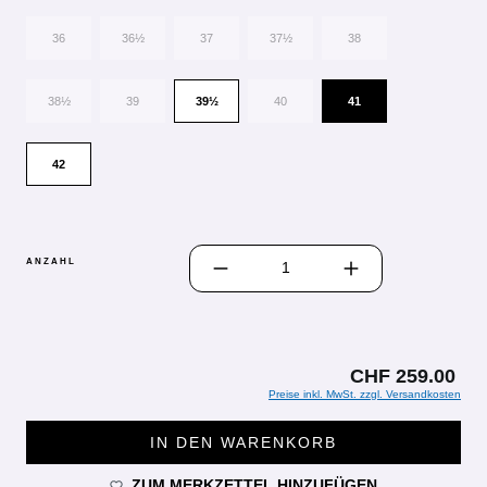
36
36½
37
37½
38
38½
39
39½
40
41
42
PRODUKT ANZAHL: GIB DEN GEWÜN
ANZAHL
CHF 259.00
Preise inkl. MwSt. zzgl. Versandkosten
IN DEN WARENKORB
ZUM MERKZETTEL HINZUFÜGEN