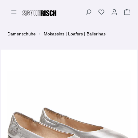
alt springen
Damenschuhe
Mokassins | Loafers | Ballerinas
Bildergalerie überspringen