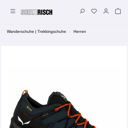
alt springen
Wanderschuhe | Trekkingschuhe
Herren
Bildergalerie überspringen