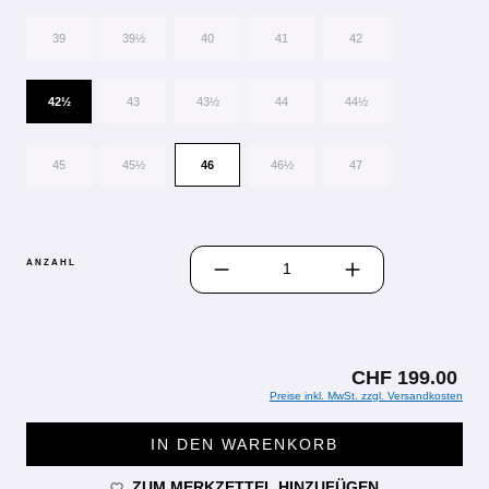
39
39½
40
41
42
42½
43
43½
44
44½
45
45½
46
46½
47
PRODUKT ANZAHL: GIB DEN GEWÜN
ANZAHL
CHF 199.00
Preise inkl. MwSt. zzgl. Versandkosten
IN DEN WARENKORB
ZUM MERKZETTEL HINZUFÜGEN