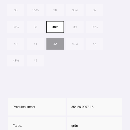
35
35½
36
36½
37
37½
38
38½
39
39½
40
41
42
42½
43
43½
44
Produktnummer:
854.50.0007-15
Farbe:
grün