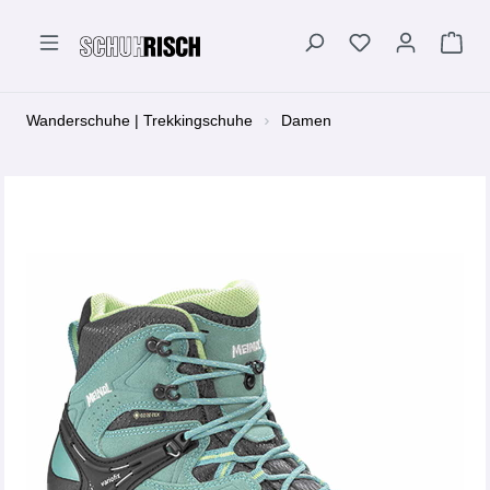
alt springen
Wanderschuhe | Trekkingschuhe
Damen
Bildergalerie überspringen