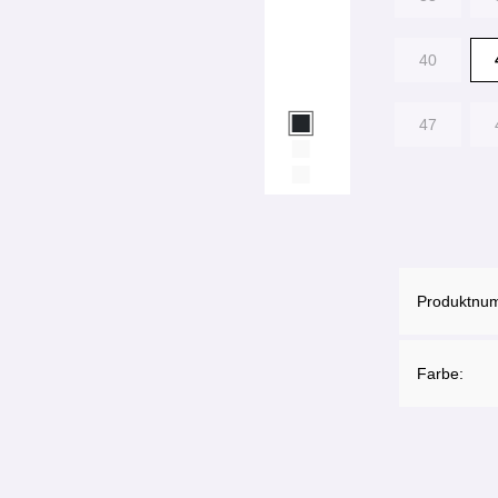
40
47
Produktnu
Farbe: