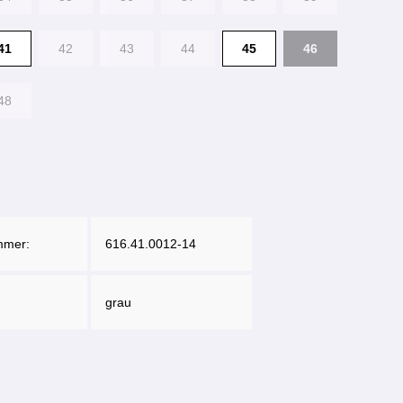
41
42
43
44
45
46
48
mmer:
616.41.0012-14
grau