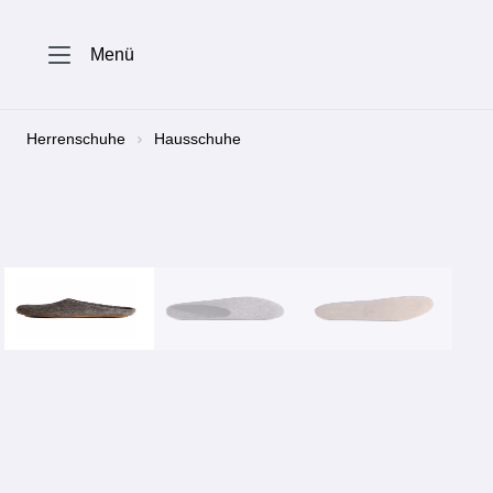
springen
Zur Hauptnavigation springen
Menü
Herrenschuhe
Hausschuhe
Bildergalerie überspringen