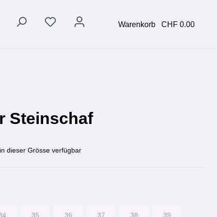
Warenkorb
CHF 0.00
er Steinschaf
in dieser Grösse verfügbar
34
35
36
37
38
39