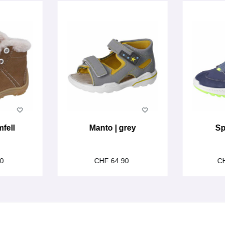
mfell
Manto | grey
Sp
90
CHF 64.90
C