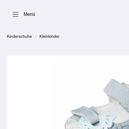
springen
Zur Hauptnavigation springen
Menü
Kinderschuhe
Kleinkinder
Bildergalerie überspringen