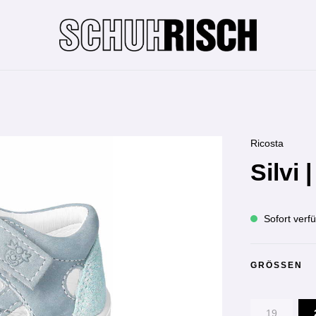
Ricosta
Silvi |
Sofort verfü
GRÖSSEN
19