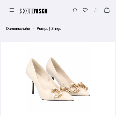
alt springen
Damenschuhe
Pumps | Slings
Bildergalerie überspringen