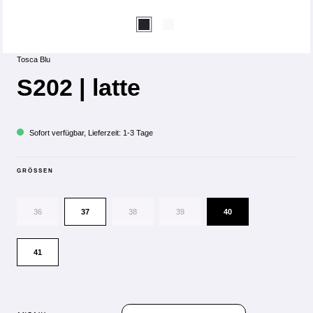
Tosca Blu
S202 | latte
Sofort verfügbar, Lieferzeit: 1-3 Tage
GRÖSSEN
36
37
38
39
40
41
PRODUKT ANZAHL: GIB DEN GEWÜN