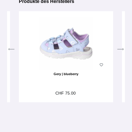
Produkte des Herstellers
Produktgalerie überspringen
Gery | blueberry
CHF 75.00