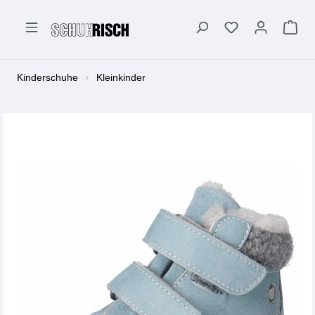
alt springen
Kinderschuhe
Kleinkinder
Bildergalerie überspringen