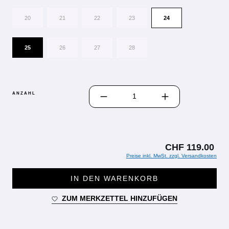
20
21
22
23
24
25
26
27
28
PRODUKT ANZAHL: GIB DEN GEWÜN
ANZAHL
CHF 119.00
Preise inkl. MwSt. zzgl. Versandkosten
IN DEN WARENKORB
ZUM MERKZETTEL HINZUFÜGEN