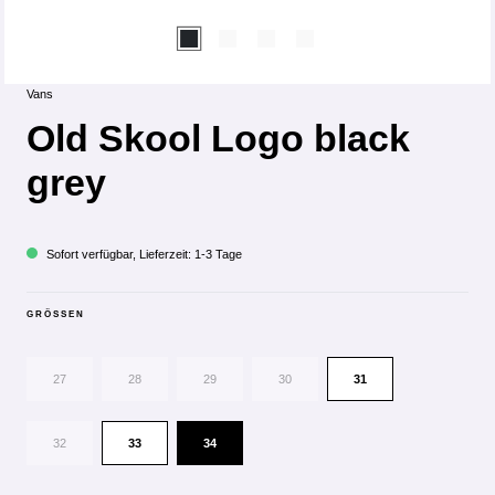
Vans
Old Skool Logo black
grey
Sofort verfügbar, Lieferzeit: 1-3 Tage
GRÖSSEN
27
28
29
30
31
32
33
34