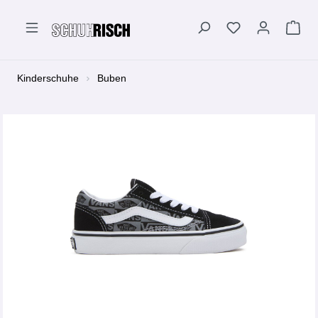
alt springen
Kinderschuhe
Buben
Bildergalerie überspringen