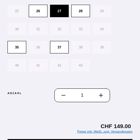
25
26
27
28
29
30
31
32
33
34
35
36
37
38
39
40
41
42
43
PRODUKT ANZAHL: GIB DEN GEWÜN
ANZAHL
CHF 149.00
Preise inkl. MwSt. zzgl. Versandkosten