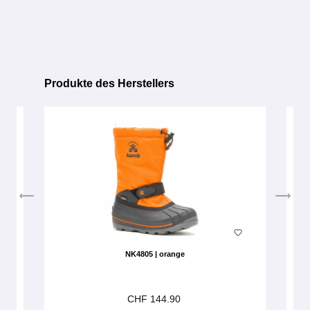
Produkte des Herstellers
Produktgalerie überspringen
NK4805 | orange
CHF 144.90