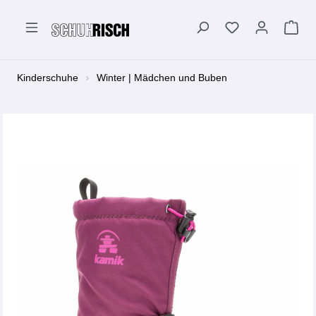
alt springen
Kinderschuhe
Winter | Mädchen und Buben
Bildergalerie überspringen