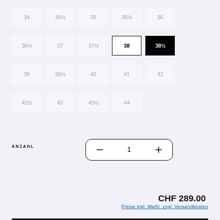
34
34½
35
35½
36
36½
37
37½
38
38½
39
39½
40
41
42
42½
43
43½
44
PRODUKT ANZAHL: GIB DEN GEWÜN
ANZAHL
CHF 289.00
Preise inkl. MwSt. zzgl. Versandkosten