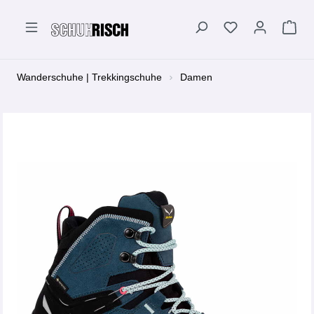
alt springen
Wanderschuhe | Trekkingschuhe
Damen
Bildergalerie überspringen