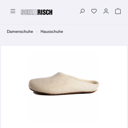
alt springen
Damenschuhe
Hausschuhe
Bildergalerie überspringen