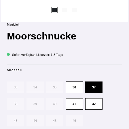
Magicfelt
Moorschnucke
Sofort verfügbar, Lieferzeit: 1-3 Tage
GRÖSSEN
33
34
35
36
37
38
39
40
41
42
43
44
45
46