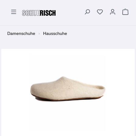
alt springen
Damenschuhe
Hausschuhe
Bildergalerie überspringen