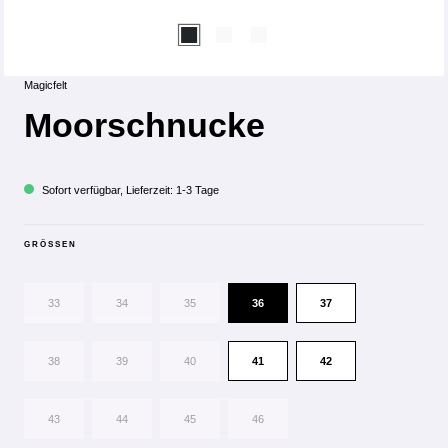
Magicfelt
Moorschnucke
Sofort verfügbar, Lieferzeit: 1-3 Tage
GRÖSSEN
33
34
35
36
37
38
39
40
41
42
43
44
45
46