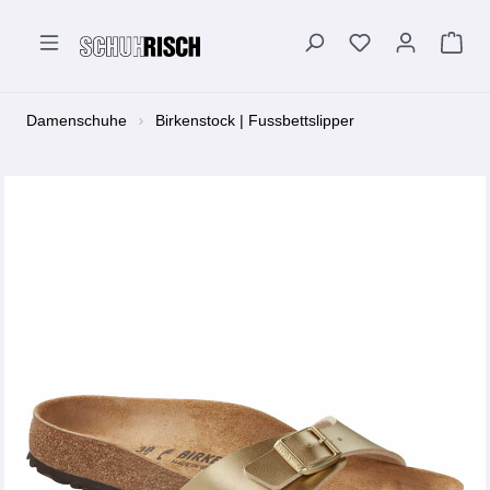
alt springen
Damenschuhe
Birkenstock | Fussbettslipper
Bildergalerie überspringen