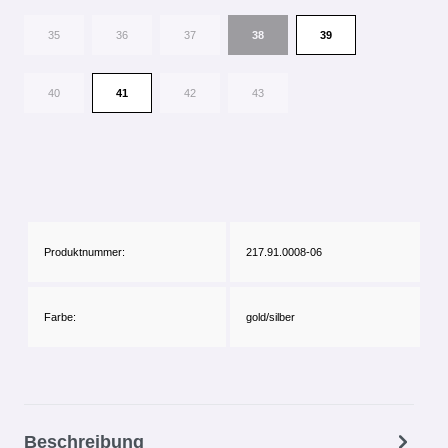
35
36
37
38
39
40
41
42
43
Produktnummer:
217.91.0008-06
Farbe:
gold/silber
Beschreibung