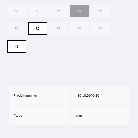
31
32
33
34
35
36
37
38
39
40
41
Produktnummer:
498.10.0046-10
Farbe:
blau