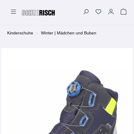
alt springen
Kinderschuhe
Winter | Mädchen und Buben
Bildergalerie überspringen