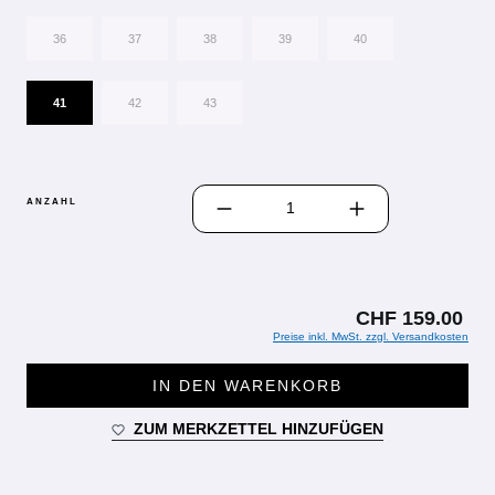
36
37
38
39
40
41
42
43
PRODUKT ANZAHL: GIB DEN GEWÜN
ANZAHL
CHF 159.00
Preise inkl. MwSt. zzgl. Versandkosten
IN DEN WARENKORB
ZUM MERKZETTEL HINZUFÜGEN