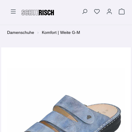
alt springen
Damenschuhe
Komfort | Weite G-M
Bildergalerie überspringen