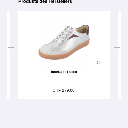
Produkte des Herstellers
Produktgalerie überspringen
Interlagos | silber
CHF 279.00