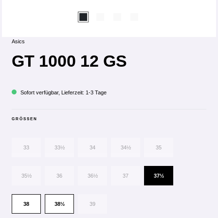
Asics
GT 1000 12 GS
Sofort verfügbar, Lieferzeit: 1-3 Tage
GRÖSSEN
33
33½
34
34½
35
35½
36
36½
37
37½
38
38½
39