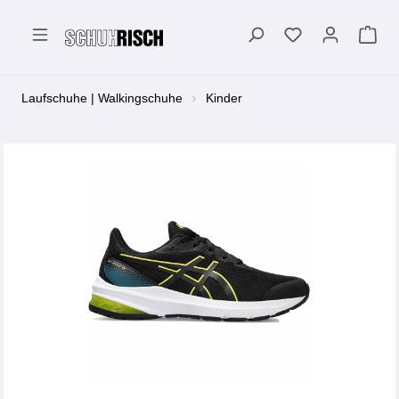
alt springen
Laufschuhe | Walkingschuhe
Kinder
Bildergalerie überspringen