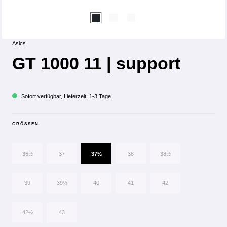
Asics
GT 1000 11 | support
Sofort verfügbar, Lieferzeit: 1-3 Tage
GRÖSSEN
36½
37
37½
38
38½
39
39½
40
41
42
42½
43