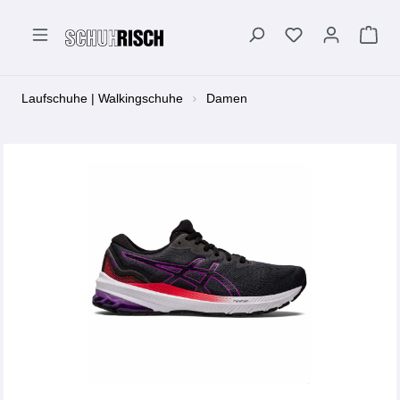
alt springen
Laufschuhe | Walkingschuhe
Damen
Bildergalerie überspringen