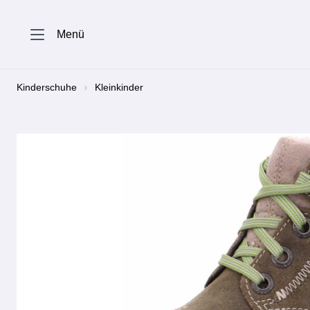
springen
Zur Hauptnavigation springen
Menü
Kinderschuhe
Kleinkinder
Bildergalerie überspringen