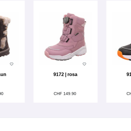
aun
9172 | rosa
9
90
CHF 149.90
C