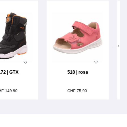
172 | GTX
518 | rosa
HF 149.90
CHF 75.90