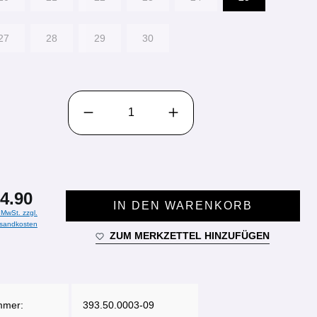
27
28
29
30
PRODUKT ANZAHL: GIB DEN GEWÜNSCHTEN WE
4.90
IN DEN WARENKORB
. MwSt. zzgl.
sandkosten
ZUM MERKZETTEL HINZUFÜGEN
mmer:
393.50.0003-09