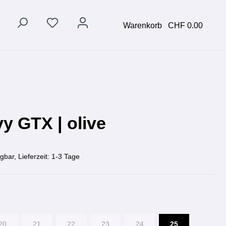
Warenkorb
CHF 0.00
y GTX | olive
gbar, Lieferzeit: 1-3 Tage
20
21
22
23
24
25