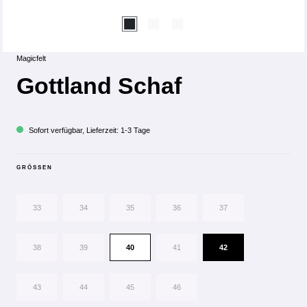
Magicfelt
Gottland Schaf
Sofort verfügbar, Lieferzeit: 1-3 Tage
GRÖSSEN
33
34
35
36
37
38
39
40
41
42
43
44
45
46