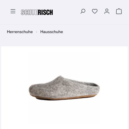
alt springen
Herrenschuhe
Hausschuhe
Bildergalerie überspringen