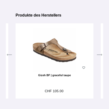
Produkte des Herstellers
Produktgalerie überspringen
Gizeh BF | graceful taupe
CHF 105.00