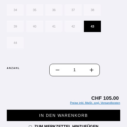
34
35
36
37
38
39
40
41
42
43
44
PRODUKT ANZAHL: GIB DEN GEWÜN
ANZAHL
CHF 105.00
Preise inkl. MwSt. zzgl. Versandkosten
IN DEN WARENKORB
ZUM MERKZETTEL HINZUFÜGEN