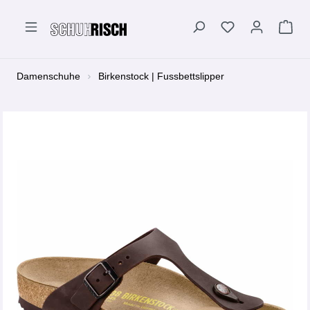
alt springen
Damenschuhe
Birkenstock | Fussbettslipper
Bildergalerie überspringen