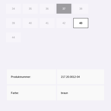
34
35
36
37
38
39
40
41
42
43
44
Produktnummer:
217.20.0012-04
Farbe:
braun