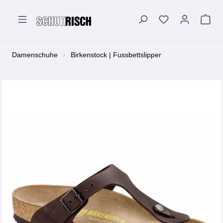
alt springen
Damenschuhe
Birkenstock | Fussbettslipper
Bildergalerie überspringen