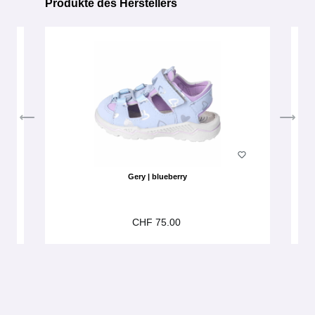
Produkte des Herstellers
Produktgalerie überspringen
Gery | blueberry
CHF 75.00