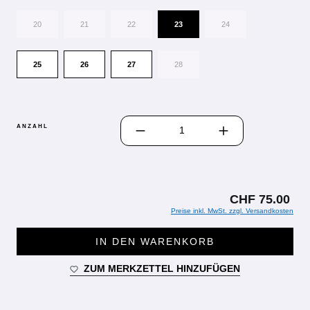
20
21
22
23
24
25
26
27
28
PRODUKT ANZAHL: GIB DEN GEWÜN
ANZAHL
CHF 75.00
Preise inkl. MwSt. zzgl. Versandkosten
IN DEN WARENKORB
ZUM MERKZETTEL HINZUFÜGEN