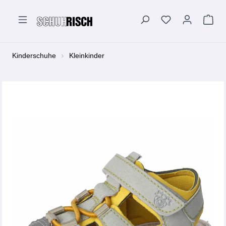
alt springen
Kinderschuhe
Kleinkinder
Bildergalerie überspringen