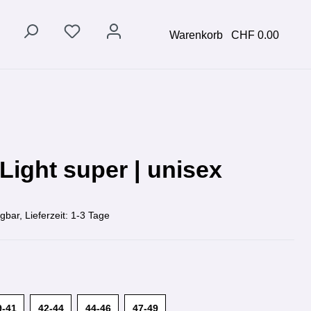
Warenkorb
CHF 0.00
 Light super | unisex
gbar, Lieferzeit: 1-3 Tage
9-41
42-44
44-46
47-49