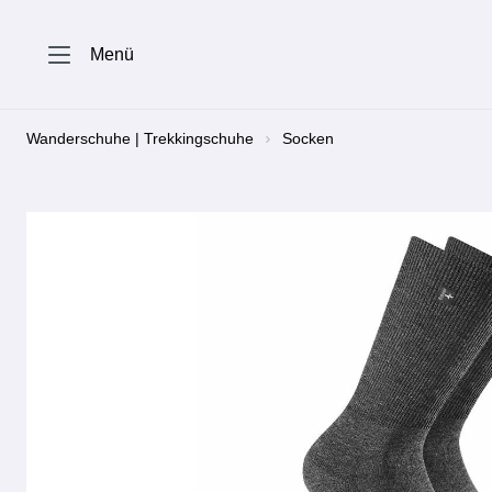
springen
Zur Hauptnavigation springen
Menü
Wanderschuhe | Trekkingschuhe
Socken
Bildergalerie überspringen