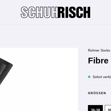
Rohner Socks
Fibre
Sofort verfü
GRÖSSEN
36-38
3