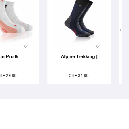
n Pro l/r
Alpine Trekking |
B
unisex
HF 29.90
CHF 34.90