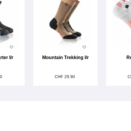
ter l/r
Mountain Trekking l/r
Ru
90
CHF 29.90
C