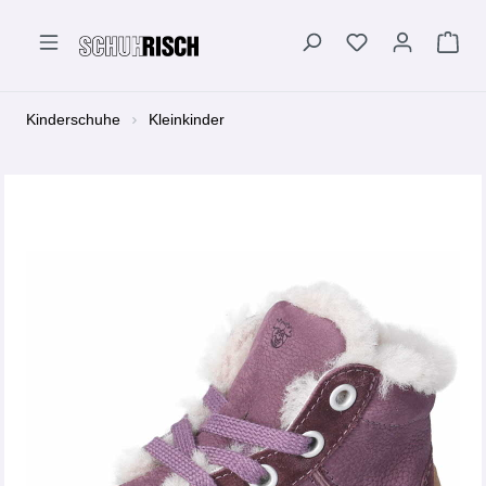
alt springen
Kinderschuhe
Kleinkinder
Bildergalerie überspringen