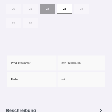
20
21
22
23
24
25
26
Produktnummer:
392.36.0004-06
Farbe:
rot
Beschreibung