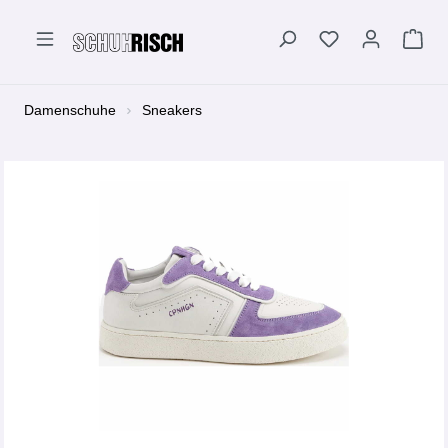
alt springen
Damenschuhe
Sneakers
Bildergalerie überspringen