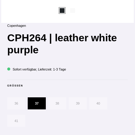
Copenhagen
CPH264 | leather white
purple
Sofort verfügbar, Lieferzeit: 1-3 Tage
GRÖSSEN
36
37
38
39
40
41