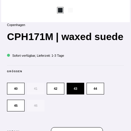
Copenhagen
CPH171M | waxed suede
Sofort verfügbar, Lieferzeit: 1-3 Tage
GRÖSSEN
40
41
42
43
44
45
46
PRODUKT ANZAHL: GIB DEN GEWÜN