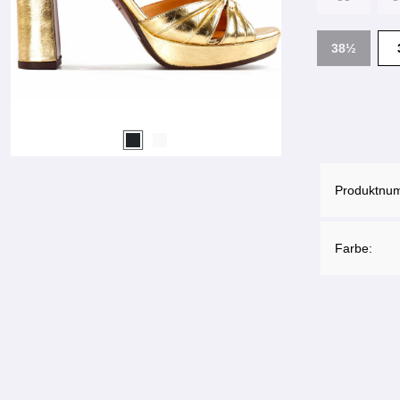
38½
Produktnu
Farbe: