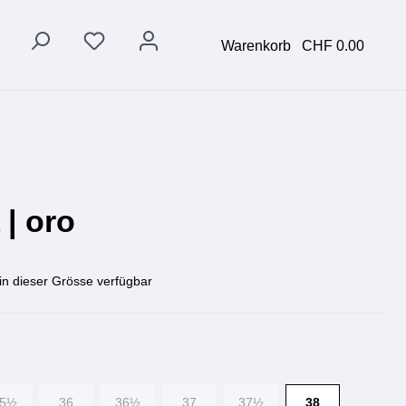
Warenkorb
CHF 0.00
 | oro
in dieser Grösse verfügbar
35½
36
36½
37
37½
38