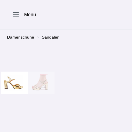
springen
Zur Hauptnavigation springen
Menü
Damenschuhe
Sandalen
Bildergalerie überspringen