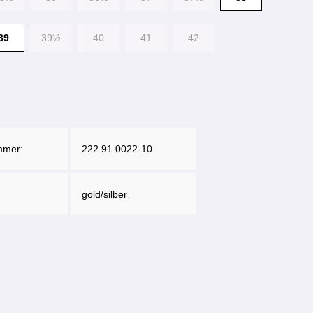
39
39½
40
41
42
mmer:
222.91.0022-10
gold/silber