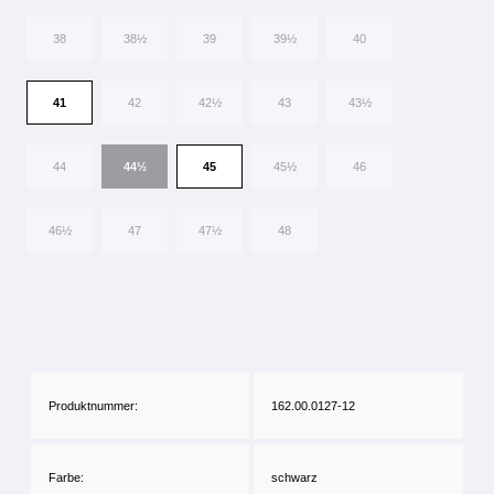
38
38½
39
39½
40
41
42
42½
43
43½
44
44½
45
45½
46
46½
47
47½
48
Produktnummer:
162.00.0127-12
Farbe:
schwarz