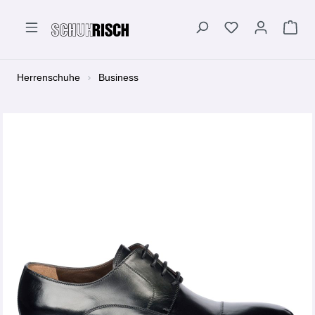
alt springen
Herrenschuhe
Business
Bildergalerie überspringen