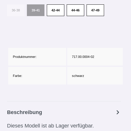
36-38
39-41
42-44
44-46
47-49
Produktnummer:
717.00.0004-02
Farbe:
schwarz
Beschreibung
Dieses Modell ist ab Lager verfügbar.