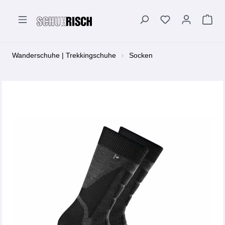
alt springen
Wanderschuhe | Trekkingschuhe
Socken
Bildergalerie überspringen