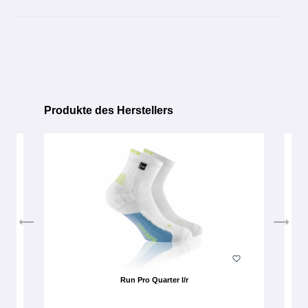
Produkte des Herstellers
Produktgalerie überspringen
Run Pro Quarter l/r