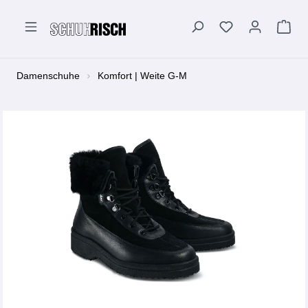
alt springen
Damenschuhe
Komfort | Weite G-M
Bildergalerie überspringen