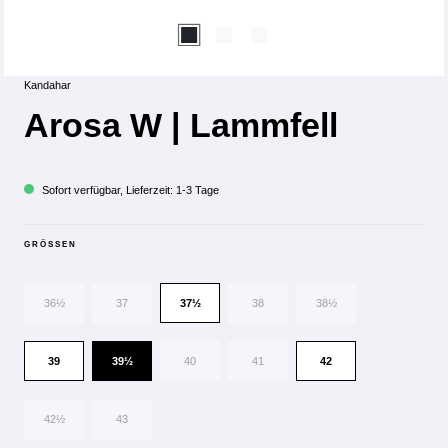
Kandahar
Arosa W | Lammfell
Sofort verfügbar, Lieferzeit: 1-3 Tage
GRÖSSEN
36½
37
37½
38
38½
39
39½
40
41
42
42½
43