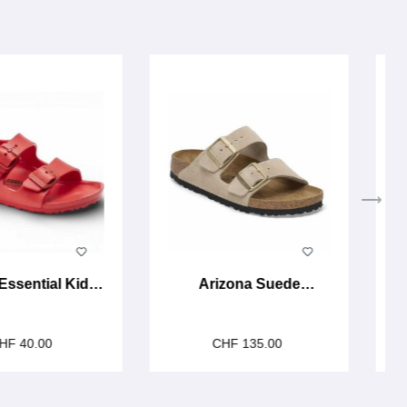
Essential Kids
Arizona Suede
EVA red
sandcastle
HF 40.00
CHF 135.00