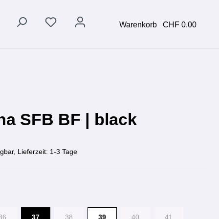
Warenkorb
CHF 0.00
na SFB BF | black
gbar, Lieferzeit: 1-3 Tage
36
37
38
39
40
41