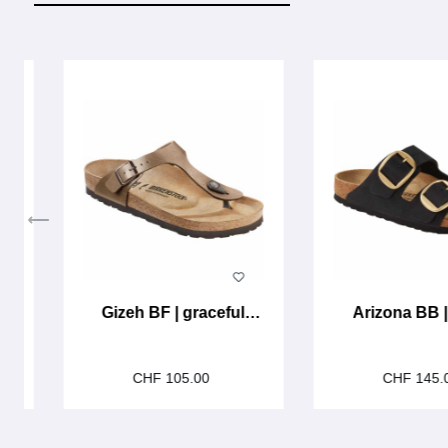
Produktgalerie überspringen
ey
Gizeh BF | graceful
Arizona BB |
taupe
CHF 105.00
CHF 145.