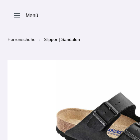
springen
Zur Hauptnavigation springen
Menü
Herrenschuhe
Slipper | Sandalen
Bildergalerie überspringen