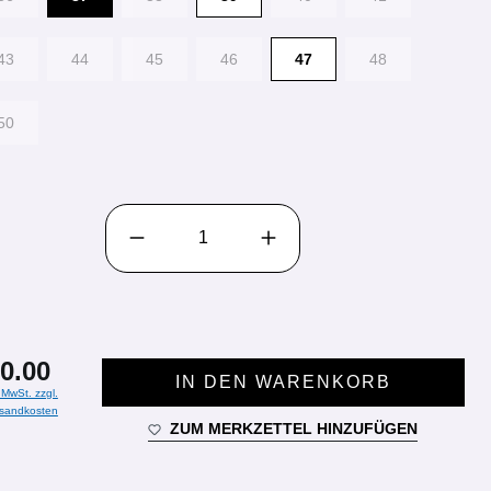
43
44
45
46
47
48
50
PRODUKT ANZAHL: GIB DEN GEWÜNSCHTEN WE
0.00
IN DEN WARENKORB
. MwSt. zzgl.
sandkosten
ZUM MERKZETTEL HINZUFÜGEN