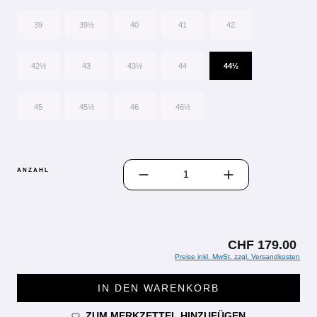
39
39½
40
41
42
42½
43
43½
44
44½
45
45½
46
46½
PRODUKT ANZAHL: GIB DEN GEWÜN
ANZAHL
CHF 179.00
Preise inkl. MwSt. zzgl. Versandkosten
IN DEN WARENKORB
ZUM MERKZETTEL HINZUFÜGEN