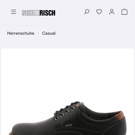
alt springen
Herrenschuhe
Casual
Bildergalerie überspringen