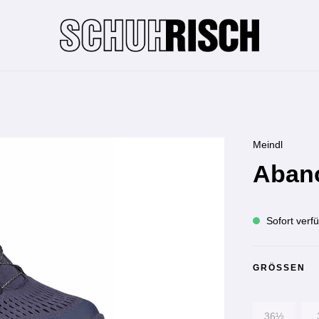
Meindl
Abano
Sofort verfü
GRÖSSEN
36½