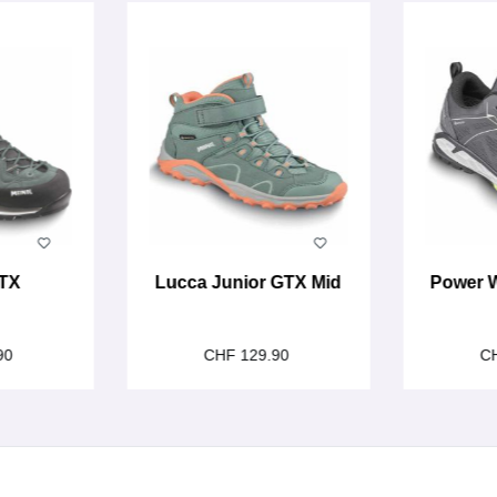
GTX
Lucca Junior GTX Mid
Power W
90
CHF 129.90
C