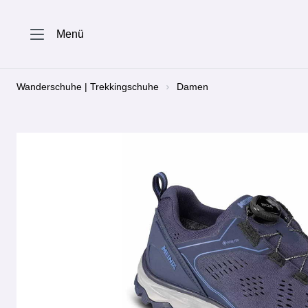
springen
Zur Hauptnavigation springen
Menü
Wanderschuhe | Trekkingschuhe
Damen
Bildergalerie überspringen