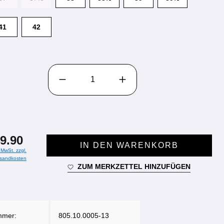
41
42
PRODUKT ANZAHL: GIB DEN GEWÜNSCHTEN WE
9.90
IN DEN WARENKORB
. MwSt. zzgl.
sandkosten
ZUM MERKZETTEL HINZUFÜGEN
mmer:
805.10.0005-13