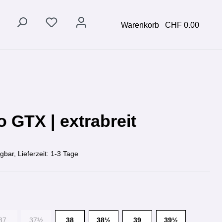
Warenkorb
CHF 0.00
 GTX | extrabreit
gbar, Lieferzeit: 1-3 Tage
37
37½
38
38½
39
39½