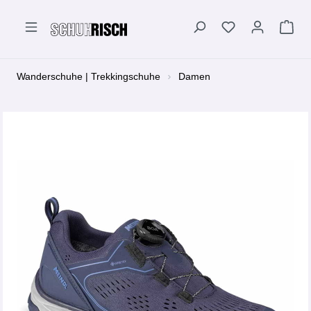
alt springen
Wanderschuhe | Trekkingschuhe
Damen
Bildergalerie überspringen