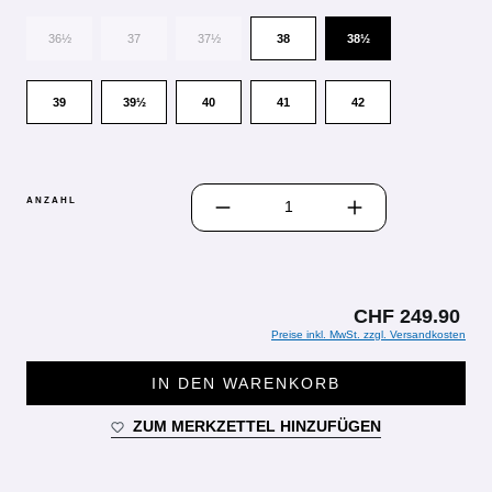
36½
37
37½
38
38½
39
39½
40
41
42
PRODUKT ANZAHL: GIB DEN GEWÜN
ANZAHL
CHF 249.90
Preise inkl. MwSt. zzgl. Versandkosten
IN DEN WARENKORB
ZUM MERKZETTEL HINZUFÜGEN