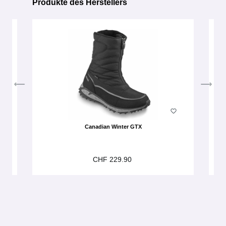
Produkte des Herstellers
Produktgalerie überspringen
Canadian Winter GTX
CHF 229.90