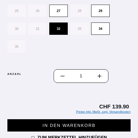
25
26
27
28
29
30
31
32
33
34
35
PRODUKT ANZAHL: GIB DEN GEWÜN
ANZAHL
CHF 139.90
Preise inkl. MwSt. zzgl. Versandkosten
IN DEN WARENKORB
ZUM MERKZETTEL HINZUFÜGEN