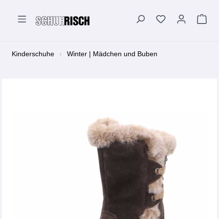
alt springen
Kinderschuhe
Winter | Mädchen und Buben
Bildergalerie überspringen