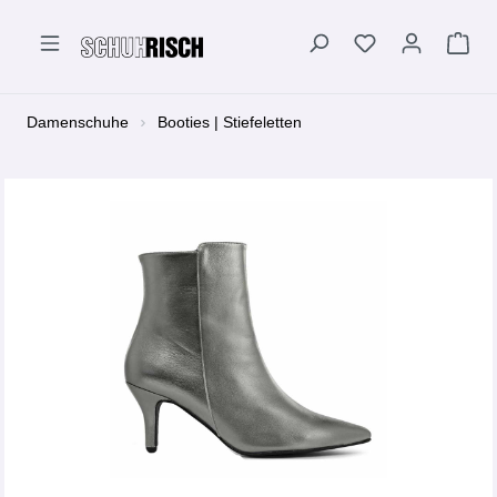
alt springen
Damenschuhe
Booties | Stiefeletten
Bildergalerie überspringen