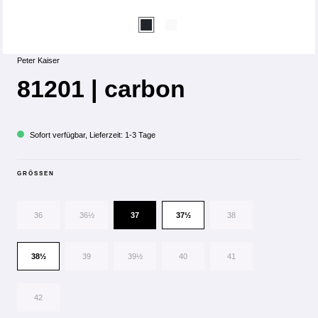
Peter Kaiser
81201 | carbon
Sofort verfügbar, Lieferzeit: 1-3 Tage
GRÖSSEN
36
36½
37
37½
38
38½
39
39½
40
41
42