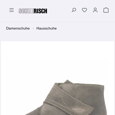
alt springen
Damenschuhe
Hausschuhe
Bildergalerie überspringen