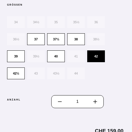
GRÖSSEN
34
34½
35
35½
36
36½
37
37½
38
38½
39
39½
40
41
42
42½
43
43½
44
PRODUKT ANZAHL: GIB DEN GEWÜN
ANZAHL
CHF 159.00