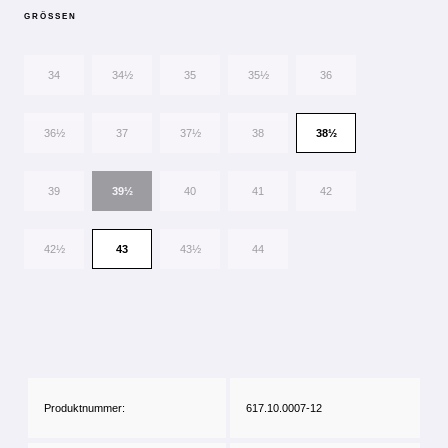
GRÖSSEN
34
34½
35
35½
36
36½
37
37½
38
38½
39
39½
40
41
42
42½
43
43½
44
Produktnummer:
617.10.0007-12