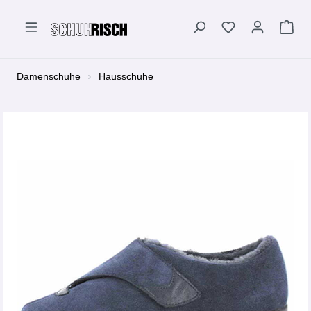
alt springen
Damenschuhe
Hausschuhe
Bildergalerie überspringen