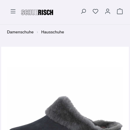
alt springen
Damenschuhe
Hausschuhe
Bildergalerie überspringen