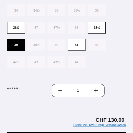
34
34½
35
35½
36
36½
37
37½
38
38½
39
39½
40
41
42
42½
43
43½
44
PRODUKT ANZAHL: GIB DEN GEWÜN
ANZAHL
CHF 130.00
Preise inkl. MwSt. zzgl. Versandkosten