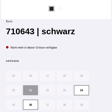
Ecco
710643 | schwarz
Nicht mehr in dieser Grösse verfügbar
GRÖSSEN
25
26
27
28
29
30
31
32
33
34
35
36
37
38
39