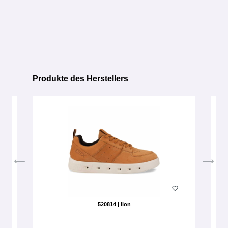
Produkte des Herstellers
Produktgalerie überspringen
520814 | lion