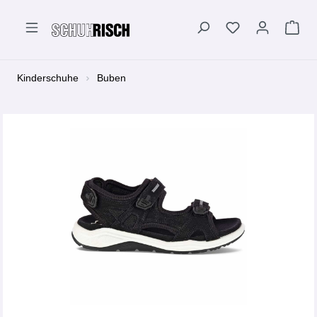
alt springen
Kinderschuhe
Buben
Bildergalerie überspringen