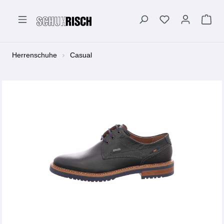
alt springen
Herrenschuhe
Casual
Bildergalerie überspringen