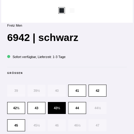
Fretz Men
6942 | schwarz
Sofort verfügbar, Lieferzeit: 1-3 Tage
GRÖSSEN
39
39½
40
41
42
42½
43
43½
44
44½
45
45½
46
46½
47