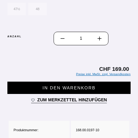
47½
48
PRODUKT ANZAHL: GIB DEN GEWÜN
ANZAHL
CHF 169.00
Preise inkl. MwSt. zzgl. Versandkosten
IN DEN WARENKORB
ZUM MERKZETTEL HINZUFÜGEN
Produktnummer:
168.00.0197-10