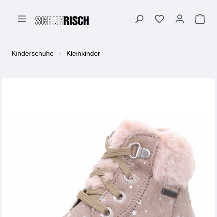
alt springen
Kinderschuhe
Kleinkinder
Bildergalerie überspringen