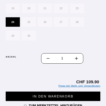
19
20
21
22
23
24
25
26
27
28
29
30
PRODUKT ANZAHL: GIB DEN GEWÜN
ANZAHL
CHF 109.90
Preise inkl. MwSt. zzgl. Versandkosten
IN DEN WARENKORB
ZUM MERKZETTEL HINZUFÜGEN