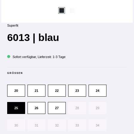
Superfit
6013 | blau
Sofort verfügbar, Lieferzeit: 1-3 Tage
GRÖSSEN
20
21
22
23
24
25
26
27
28
29
30
31
32
33
34