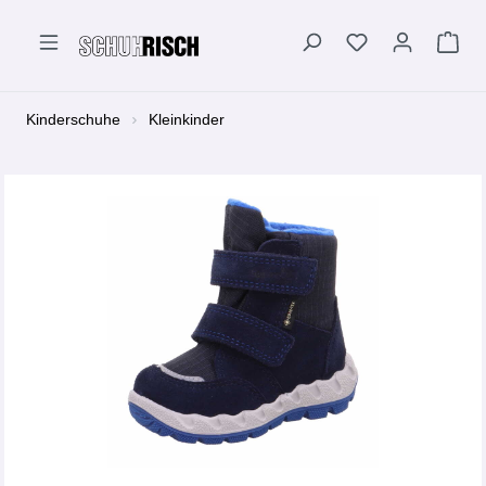
alt springen
Kinderschuhe
Kleinkinder
Bildergalerie überspringen