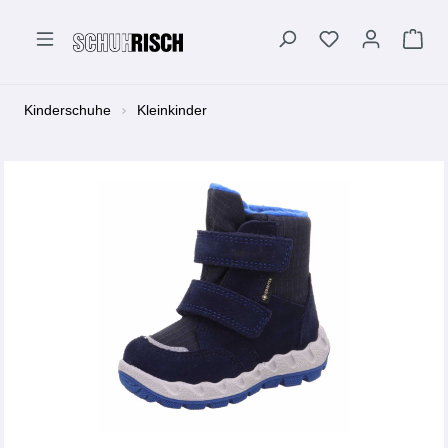
alt springen
Kinderschuhe
Kleinkinder
Bildergalerie überspringen