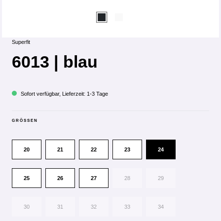
Superfit
6013 | blau
Sofort verfügbar, Lieferzeit: 1-3 Tage
GRÖSSEN
20
21
22
23
24
25
26
27
28
29
30
31
32
33
34