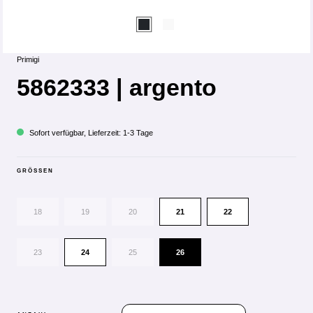
Primigi
5862333 | argento
Sofort verfügbar, Lieferzeit: 1-3 Tage
GRÖSSEN
18
19
20
21
22
23
24
25
26
PRODUKT ANZAHL: GIB DEN GEWÜN