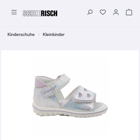
alt springen
Kinderschuhe
Kleinkinder
Bildergalerie überspringen