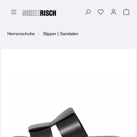
alt springen
Herrenschuhe
Slipper | Sandalen
Bildergalerie überspringen