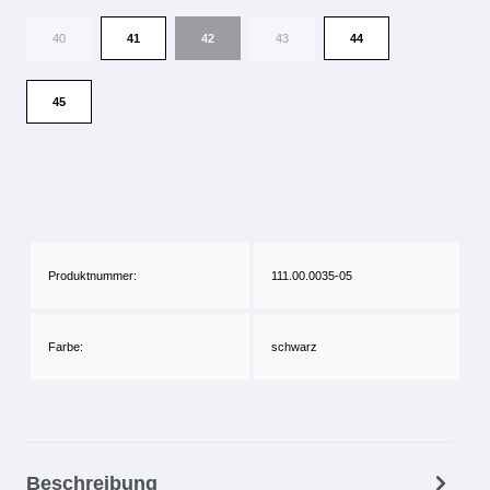
40
41
42
43
44
45
Produktnummer:
111.00.0035-05
Farbe:
schwarz
Beschreibung