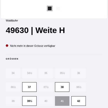
Waldläufer
49630 | Weite H
Nicht mehr in dieser Grösse verfügbar
GRÖSSEN
34
34½
35
35½
36
36½
37
37½
38
38½
39
39½
40
41
42