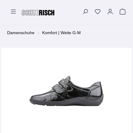
alt springen
Damenschuhe
Komfort | Weite G-M
Bildergalerie überspringen