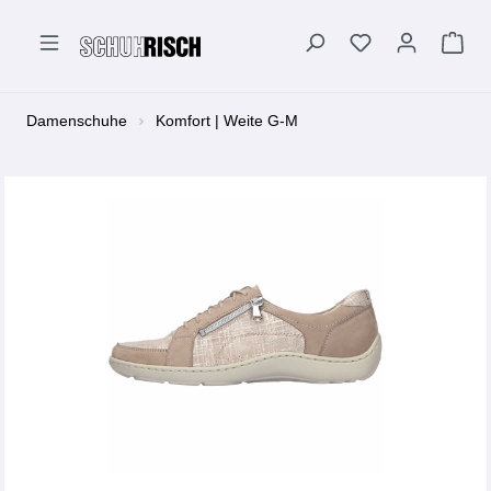
alt springen
Damenschuhe
Komfort | Weite G-M
Bildergalerie überspringen