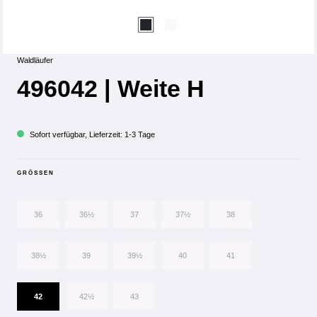
Waldläufer
496042 | Weite H
Sofort verfügbar, Lieferzeit: 1-3 Tage
GRÖSSEN
36
36½
37
37½
38
38½
39
39½
40
41
42
42½
43