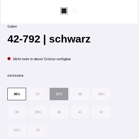
Gabor
42-792 | schwarz
Nicht mehr in dieser Grösse verfügbar
GRÖSSEN
36½
37
37½
38
38½
39
39½
40
41
42
42½
43