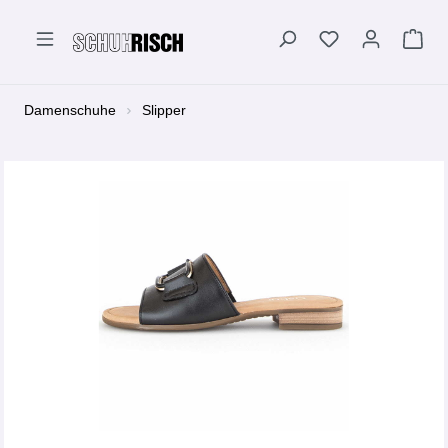
alt springen
Damenschuhe
Slipper
Bildergalerie überspringen