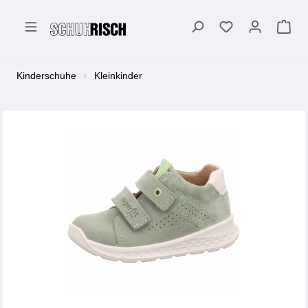
alt springen
Kinderschuhe
Kleinkinder
Bildergalerie überspringen