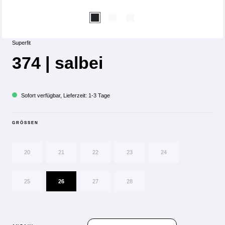
Superfit
374 | salbei
Sofort verfügbar, Lieferzeit: 1-3 Tage
GRÖSSEN
20
21
22
23
24
25
26
27
28
PRODUKT ANZAHL: GIB DEN GEWÜN